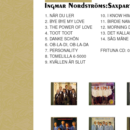
1. NÄR DU LER
10. I KNOW HI
2. BYE BYE MY LOVE
11. BIRDIE NA
3. THE POWER OF LOVE
12. MORNING
4. TOOT TOOT
13. DET KALL
5. DANKE SCHÖN
14. SÄG MÅNE
6. OB-LA-DI, OB-LA-DA
7. PERSONALITY
FRITUNA CD: 0
8. TOMELILLA 6-5000
9. KVÄLLEN ÄR SLUT